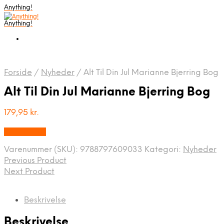
Anything!
Anything!
Forside
/
Nyheder
/
Alt Til Din Jul Marianne Bjerring Bog
Alt Til Din Jul Marianne Bjerring Bog
179,95
kr.
Bedste Pris
Varenummer (SKU):
9788797609033
Kategori:
Nyheder
Previous Product
Next Product
Beskrivelse
Beskrivelse