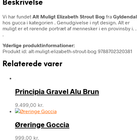
Beskrivelse
Vi har fundet
Alt Muligt Elizabeth Strout Bog
fra
Gyldendal
hos gucca i kategorien
. Genudgivelse i nyt design. Alt er
muligt er et rørende portræt af mennesker i en provinsby i. .
.
Yderlige produktinformationer:
Produkt id: alt-muligt-elizabeth-strout-bog 9788702320381
Relaterede varer
Principia Gravel Alu Brun
9.499,00
kr.
Øreringe Goccia
999,00
kr.