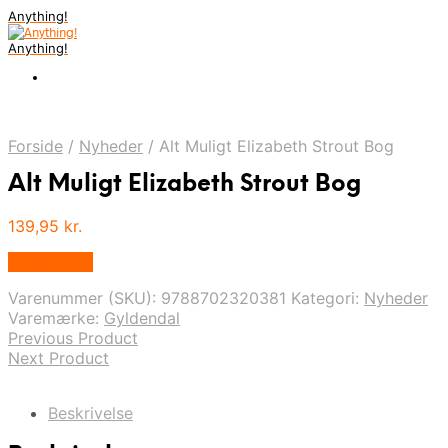
Anything!
Anything!
Forside
/
Nyheder
/
Alt Muligt Elizabeth Strout Bog
Alt Muligt Elizabeth Strout Bog
139,95
kr.
Bedste Pris
Varenummer (SKU):
9788702320381
Kategori:
Nyheder
Varemærke:
Gyldendal
Previous Product
Next Product
Beskrivelse