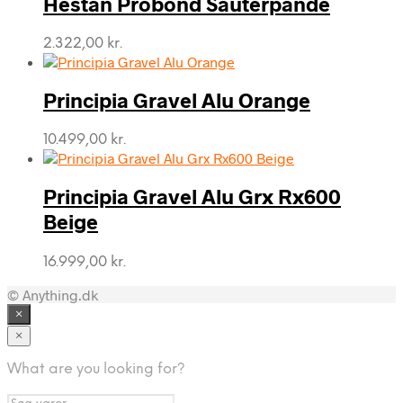
Hestan Probond Sauterpande
16.999,00 kr..
12.999,00 kr..
2.322,00
kr.
Principia Gravel Alu Orange
10.499,00
kr.
Principia Gravel Alu Grx Rx600
Beige
16.999,00
kr.
© Anything.dk
×
×
What are you looking for?