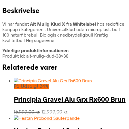
Beskrivelse
Vi har fundet
Alt Mulig Klud X
fra
Whitelabel
hos redoffice
konpap i kategorien
. Universalklud uden microplast. bull
100 naturfibrebull Biologisk nedbrydeligbull Kraftig
kvalitetbull Høj sugeevne
Yderlige produktinformationer:
Produkt id: alt-mulig-klud-38×38
Relaterede varer
På Udsalg! 24%
Principia Gravel Alu Grx Rx600 Brun
Den
Den
16.999,00
kr.
12.999,00
kr.
oprindelige
aktuelle
pris
pris
var:
er: