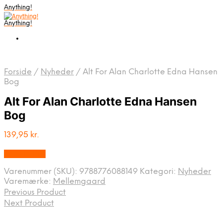
Anything!
Anything!
Forside
/
Nyheder
/
Alt For Alan Charlotte Edna Hansen
Bog
Alt For Alan Charlotte Edna Hansen
Bog
139,95
kr.
Bedste Pris
Varenummer (SKU):
9788776088149
Kategori:
Nyheder
Varemærke:
Mellemgaard
Previous Product
Next Product