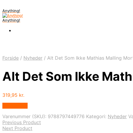
Anything!
Anything!
Forside
/
Nyheder
/
Alt Det Som Ikke Mathias Malling Mo
Alt Det Som Ikke Math
319,95
kr.
Bedste Pris
Varenummer (SKU):
9788797449776
Kategori:
Nyheder
V
Previous Product
Next Product