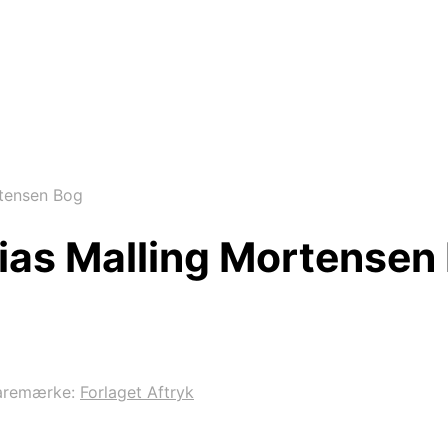
rtensen Bog
ias Malling Mortensen
aremærke:
Forlaget Aftryk