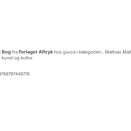
n Bog
fra
Forlaget Aftryk
hos gucca i kategorien
. Mathias Mal
: kunst og kultur
 9788797449776