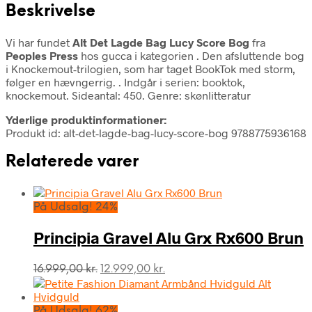
Beskrivelse
Vi har fundet
Alt Det Lagde Bag Lucy Score Bog
fra
Peoples Press
hos gucca i kategorien
. Den afsluttende bog
i Knockemout-trilogien, som har taget BookTok med storm,
følger en hævngerrig. . Indgår i serien: booktok,
knockemout. Sideantal: 450. Genre: skønlitteratur
Yderlige produktinformationer:
Produkt id: alt-det-lagde-bag-lucy-score-bog 9788775936168
Relaterede varer
På Udsalg! 24%
Principia Gravel Alu Grx Rx600 Brun
Den
Den
16.999,00
kr.
12.999,00
kr.
oprindelige
aktuelle
pris
pris
var:
er:
På Udsalg! 62%