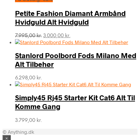
16.999,00 kr..
12.999,00 kr..
Petite Fashion Diamant Armbånd
Hvidguld Alt Hvidguld
Den
Den
7.995,00
kr.
3.000,00
kr.
oprindelige
aktuelle
pris
pris
var:
er:
Stanlord Poolbord Fods Milano Med
7.995,00 kr..
3.000,00 kr..
Alt Tilbehør
6.298,00
kr.
Simply45 Rj45 Starter Kit Cat6 Alt Til
Komme Gang
3.799,00
kr.
© Anything.dk
×