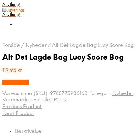
Anything!
Anything!
Forside
/
Nyheder
/
Alt Det Lagde Bag Lucy Score Bog
Alt Det Lagde Bag Lucy Score Bog
119,95
kr.
Bedste Pris
Varenummer (SKU):
9788775936168
Kategori:
Nyheder
Varemærke:
Peoples Press
Previous Product
Next Product
Beskrivelse