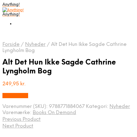
Anything!
Anything!
Forside
/
Nyheder
/
Alt Det Hun Ikke Sagde Cathrine
Lyngholm Bog
Alt Det Hun Ikke Sagde Cathrine
Lyngholm Bog
249,95
kr.
Bedste Pris
Varenummer (SKU):
9788771884067
Kategori:
Nyheder
Varemærke:
Books On Demand
Previous Product
Next Product