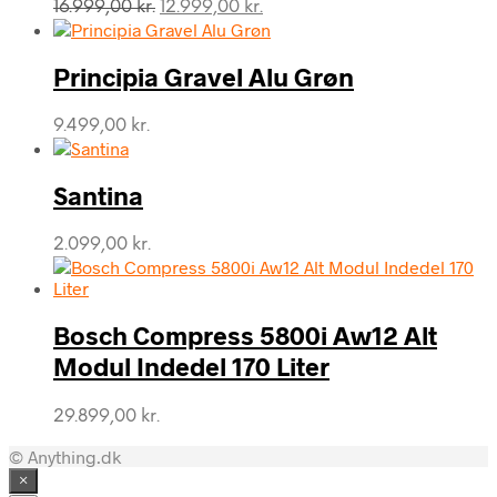
Den
Den
16.999,00
kr.
12.999,00
kr.
oprindelige
aktuelle
pris
pris
var:
er:
Principia Gravel Alu Grøn
16.999,00 kr..
12.999,00 kr..
9.499,00
kr.
Santina
2.099,00
kr.
Bosch Compress 5800i Aw12 Alt
Modul Indedel 170 Liter
29.899,00
kr.
© Anything.dk
×