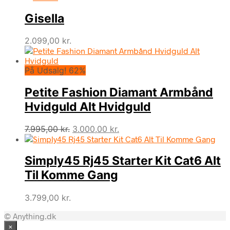
Gisella
2.099,00
kr.
På Udsalg! 62%
Petite Fashion Diamant Armbånd
Hvidguld Alt Hvidguld
Den
Den
7.995,00
kr.
3.000,00
kr.
oprindelige
aktuelle
pris
pris
Simply45 Rj45 Starter Kit Cat6 Alt
var:
er:
7.995,00 kr..
3.000,00 kr..
Til Komme Gang
3.799,00
kr.
© Anything.dk
×