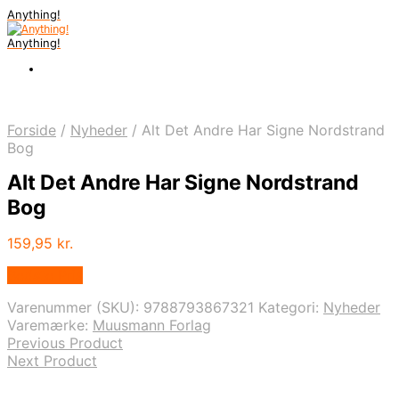
Anything!
Anything!
Forside
/
Nyheder
/
Alt Det Andre Har Signe Nordstrand
Bog
Alt Det Andre Har Signe Nordstrand
Bog
159,95
kr.
Bedste Pris
Varenummer (SKU):
9788793867321
Kategori:
Nyheder
Varemærke:
Muusmann Forlag
Previous Product
Next Product