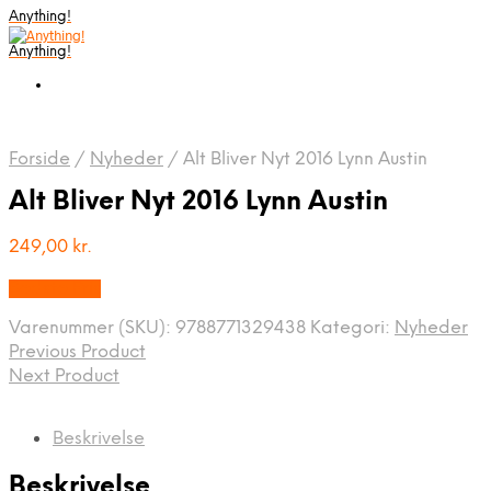
Anything!
Anything!
Forside
/
Nyheder
/
Alt Bliver Nyt 2016 Lynn Austin
Alt Bliver Nyt 2016 Lynn Austin
249,00
kr.
Bedste Pris
Varenummer (SKU):
9788771329438
Kategori:
Nyheder
Previous Product
Next Product
Beskrivelse
Beskrivelse