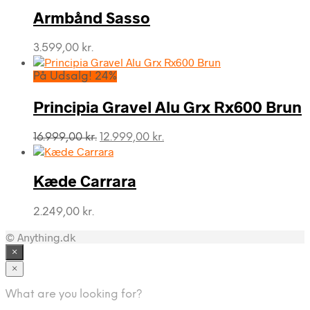
Armbånd Sasso
3.599,00
kr.
På Udsalg! 24%
Principia Gravel Alu Grx Rx600 Brun
Den
Den
16.999,00
kr.
12.999,00
kr.
oprindelige
aktuelle
pris
pris
var:
er:
Kæde Carrara
16.999,00 kr..
12.999,00 kr..
2.249,00
kr.
© Anything.dk
×
×
What are you looking for?