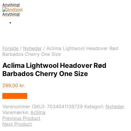
Anything!
Anything!
Forside
/
Nyheder
/
Aclima Lightwool Headover Rød
Barbados Cherry One Size
Aclima Lightwool Headover Rød
Barbados Cherry One Size
299,00
kr.
Bedste Pris
Varenummer (SKU):
7034041139729
Kategori:
Nyheder
Varemærke:
Aclima
Previous Product
Next Product