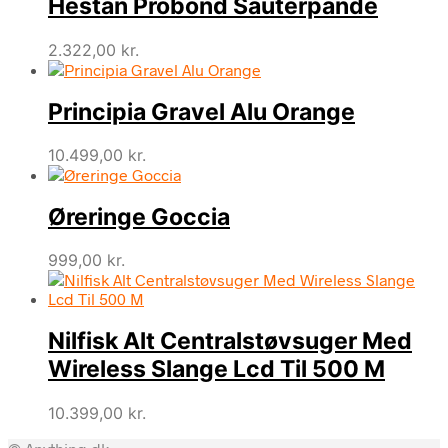
Hestan Probond Sauterpande
2.322,00
kr.
Principia Gravel Alu Orange
10.499,00
kr.
Øreringe Goccia
999,00
kr.
Nilfisk Alt Centralstøvsuger Med
Wireless Slange Lcd Til 500 M
10.399,00
kr.