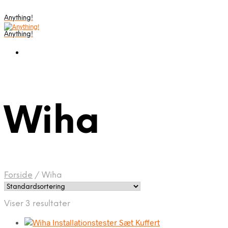
Anything!
Anything!
Wiha
Forside
/
Wiha
Viser 3 resultater