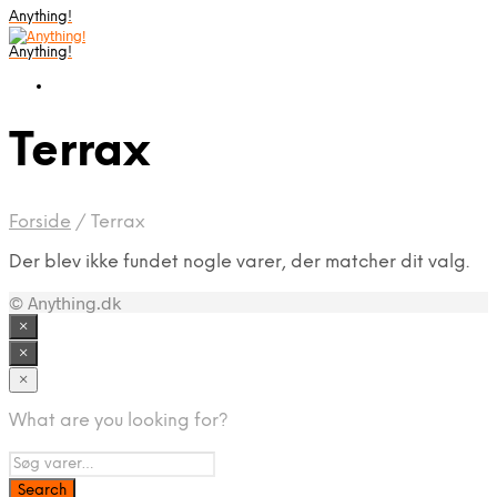
Anything!
Anything!
Terrax
Forside
/
Terrax
Der blev ikke fundet nogle varer, der matcher dit valg.
© Anything.dk
×
×
×
What are you looking for?