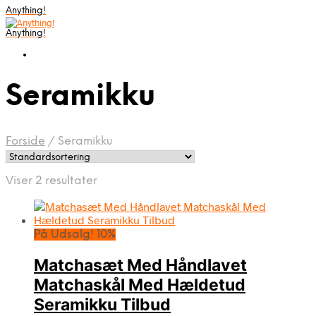
Anything!
Anything!
Seramikku
Forside
/
Seramikku
Viser 2 resultater
På Udsalg! 10%
Matchasæt Med Håndlavet
Matchaskål Med Hældetud
Seramikku Tilbud