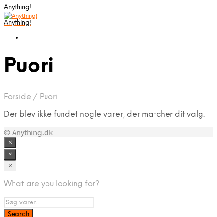
Anything!
Anything!
Puori
Forside
/
Puori
Der blev ikke fundet nogle varer, der matcher dit valg.
© Anything.dk
×
×
×
What are you looking for?