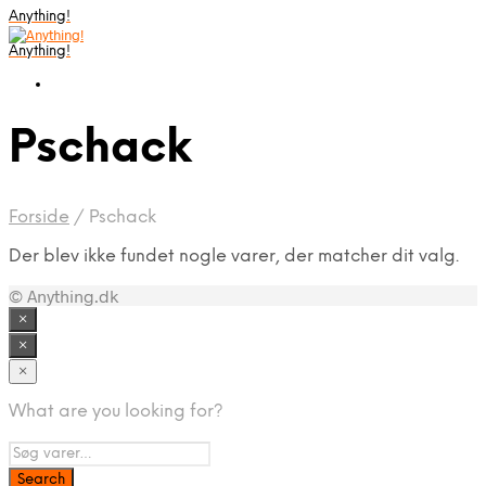
Anything!
Anything!
Pschack
Forside
/
Pschack
Der blev ikke fundet nogle varer, der matcher dit valg.
© Anything.dk
×
×
×
What are you looking for?