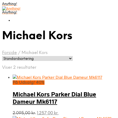
Anything!
Anything!
Michael Kors
Forside
/
Michael Kors
Viser 2 resultater
På Udsalg! 40%
Michael Kors Parker Dial Blue
Dameur Mk6117
Den
Den
2.095,00
kr.
1.257,00
kr.
oprindelige
aktuelle