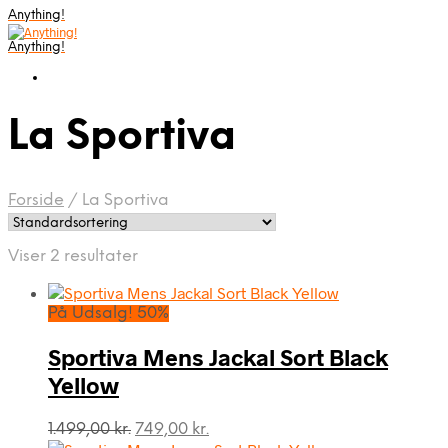
Anything!
Anything!
La Sportiva
Forside
/
La Sportiva
Viser 2 resultater
På Udsalg! 50%
Sportiva Mens Jackal Sort Black
Yellow
Den
Den
1.499,00
kr.
749,00
kr.
oprindelige
aktuelle