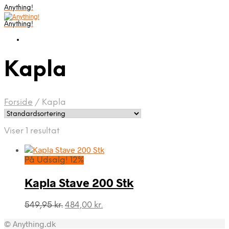
Anything!
Anything!
Kapla
Forside
/
Kapla
Viser 1 resultat
På Udsalg! 12%
Kapla Stave 200 Stk
Den
Den
549,95
kr.
484,00
kr.
oprindelige
aktuelle
© Anything.dk
pris
pris