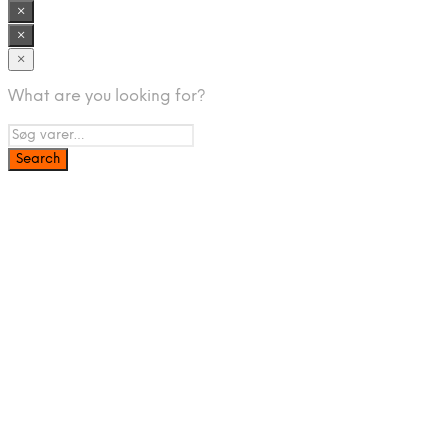
var:
er:
×
169,00 kr..
121,68 kr..
×
×
What are you looking for?