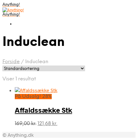
Anything!
Anything!
Induclean
Forside
/
Induclean
Viser 1 resultat
På Udsalg! 28%
Affaldssække Stk
Den
Den
169,00
kr.
121,68
kr.
oprindelige
aktuelle
© Anything.dk
pris
pris