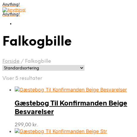
Anything!
Anything!
Falkogbille
Forside
/
Falkogbille
Viser 5 resultater
Gæstebog Til Konfirmanden Beige
Besvarelser
299,00
kr.