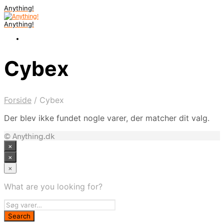
Anything!
Anything!
Cybex
Forside
/
Cybex
Der blev ikke fundet nogle varer, der matcher dit valg.
© Anything.dk
×
×
×
What are you looking for?