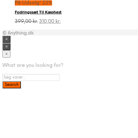
På Udsalg! 22%
Fodringssæt Til Kæphest
Den
Den
399,00
kr.
310,00
kr.
oprindelige
aktuelle
© Anything.dk
pris
pris
var:
er:
×
399,00 kr..
310,00 kr..
×
×
What are you looking for?