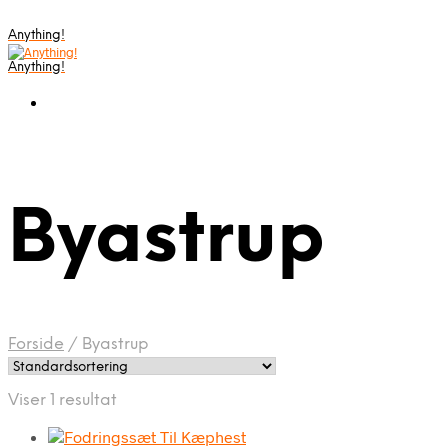
Anything!
Anything!
Byastrup
Forside
/
Byastrup
Viser 1 resultat