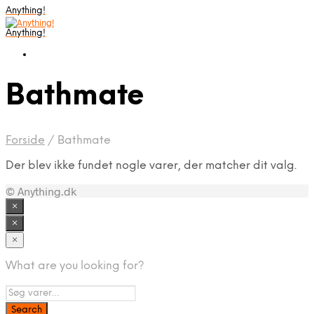
Anything!
Anything!
Bathmate
Forside
/
Bathmate
Der blev ikke fundet nogle varer, der matcher dit valg.
© Anything.dk
×
×
×
What are you looking for?