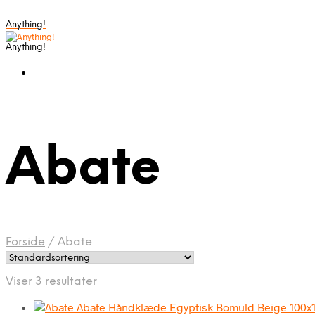
Anything!
Anything!
Abate
Forside
/
Abate
Viser 3 resultater