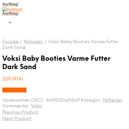
Anything!
Anything!
Forside
/
Nyheder
/
Voksi Baby Booties Varme Futter
Dark Sand
Voksi Baby Booties Varme Futter
Dark Sand
229,00
kr.
Bedste Pris
Varenummer (SKU):
460503cd1da9
Kategori:
Nyheder
Varemærke:
Voksi
Previous Product
Next Product