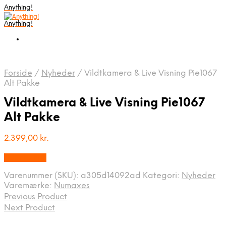
Anything!
Anything!
Forside
/
Nyheder
/
Vildtkamera & Live Visning Pie1067
Alt Pakke
Vildtkamera & Live Visning Pie1067
Alt Pakke
2.399,00
kr.
Bedste Pris
Varenummer (SKU):
a305d14092ad
Kategori:
Nyheder
Varemærke:
Numaxes
Previous Product
Next Product