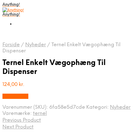
Anything!
Anything!
Forside
/
Nyheder
/
Ternel Enkelt Vægophæng Til
Dispenser
Ternel Enkelt Vægophæng Til
Dispenser
124,00
kr.
Bedste Pris
Varenummer (SKU):
6fa58e5d7cde
Kategori:
Nyheder
Varemærke:
ternel
Previous Product
Next Product