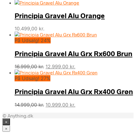
Principia Gravel Alu Orange
10.499,00
kr.
På Udsalg! 24%
Principia Gravel Alu Grx Rx600 Brun
Den
Den
16.999,00
kr.
12.999,00
kr.
oprindelige
aktuelle
På Udsalg! 27%
pris
pris
var:
er:
Principia Gravel Alu Grx Rx400 Grøn
16.999,00 kr..
12.999,00 kr..
Den
Den
14.999,00
kr.
10.999,00
kr.
oprindelige
aktuelle
© Anything.dk
pris
pris
×
var:
er:
14.999,00 kr..
10.999,00 kr..
×