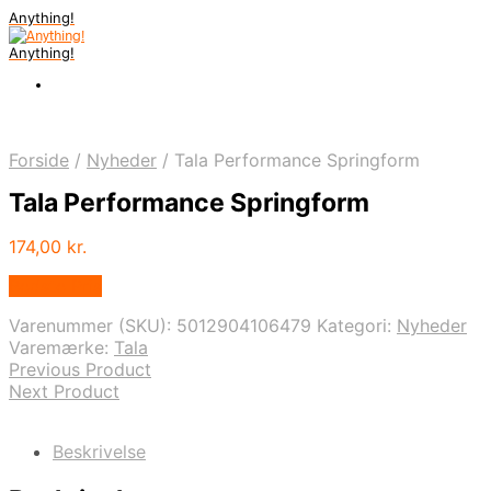
Anything!
Anything!
Forside
/
Nyheder
/
Tala Performance Springform
Tala Performance Springform
174,00
kr.
Bedste Pris
Varenummer (SKU):
5012904106479
Kategori:
Nyheder
Varemærke:
Tala
Previous Product
Next Product
Beskrivelse