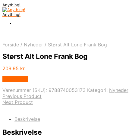
Anything!
Anything!
Forside
/
Nyheder
/
Størst Alt Lone Frank Bog
Størst Alt Lone Frank Bog
209,95
kr.
Bedste Pris
Varenummer (SKU):
9788740053173
Kategori:
Nyheder
Previous Product
Next Product
Beskrivelse
Beskrivelse