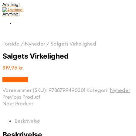
Anything!
Anything!
Forside
/
Nyheder
/
Salgets Virkelighed
Salgets Virkelighed
319,95
kr.
Bedste Pris
Varenummer (SKU):
9788799490301
Kategori:
Nyheder
Previous Product
Next Product
Beskrivelse
Beskrivelse