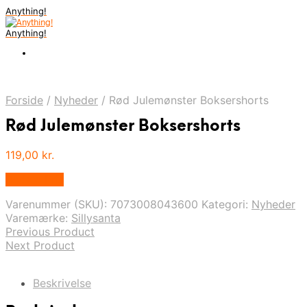
Anything!
Anything!
Forside
/
Nyheder
/
Rød Julemønster Boksershorts
Rød Julemønster Boksershorts
119,00
kr.
Bedste Pris
Varenummer (SKU):
7073008043600
Kategori:
Nyheder
Varemærke:
Sillysanta
Previous Product
Next Product
Beskrivelse