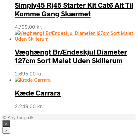
Simply45 Rj45 Starter Kit Cat6 Alt Til
Komme Gang Skærmet
4.799,00
kr.
Væghængt BrÆndeskjul Diameter
127cm Sort Malet Uden Skillerum
2.695,00
kr.
Kæde Carrara
2.249,00
kr.
© Anything.dk
×
×