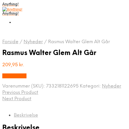
Anything!
Anything!
Forside
/
Nyheder
/
Rasmus Walter Glem Alt Går
Rasmus Walter Glem Alt Går
209,95
kr.
Bedste Pris
Varenummer (SKU):
7332181122695
Kategori:
Nyheder
Previous Product
Next Product
Beskrivelse
Beskrivelse