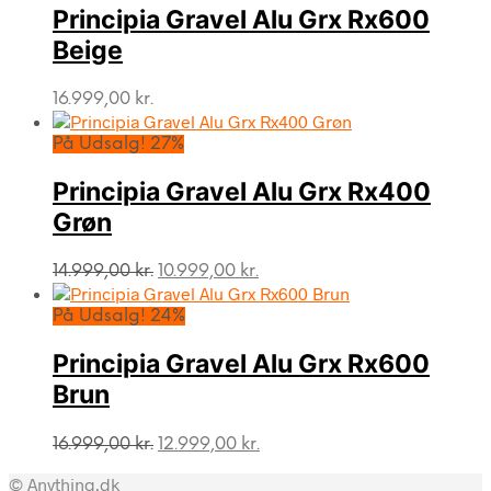
Principia Gravel Alu Grx Rx600
Beige
16.999,00
kr.
På Udsalg! 27%
Principia Gravel Alu Grx Rx400
Grøn
Den
Den
14.999,00
kr.
10.999,00
kr.
oprindelige
aktuelle
pris
pris
På Udsalg! 24%
var:
er:
14.999,00 kr..
10.999,00 kr..
Principia Gravel Alu Grx Rx600
Brun
Den
Den
16.999,00
kr.
12.999,00
kr.
oprindelige
aktuelle
© Anything.dk
pris
pris