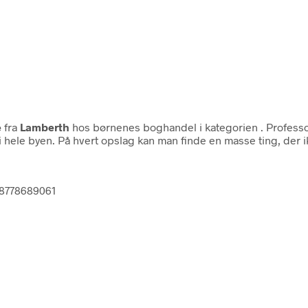
e
fra
Lamberth
hos børnenes boghandel i kategorien
. Profess
e i hele byen. På hvert opslag kan man finde en masse ting, de
788778689061