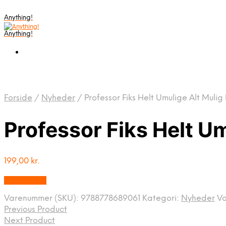
Anything!
Anything!
Forside
/
Nyheder
/
Professor Fiks Helt Umulige Alt Muli
Professor Fiks Helt U
199,00
kr.
Bedste Pris
Varenummer (SKU):
9788778689061
Kategori:
Nyheder
V
Previous Product
Next Product