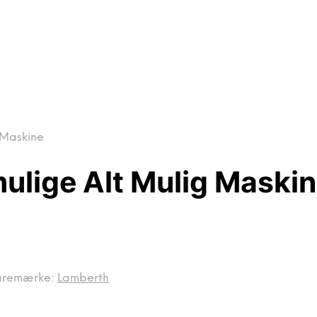
g Maskine
mulige Alt Mulig Maski
aremærke:
Lamberth