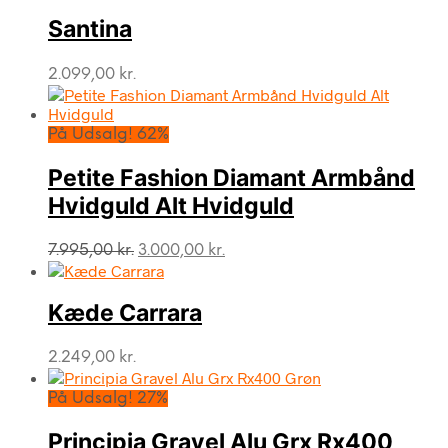
Santina
2.099,00
kr.
På Udsalg! 62%
Petite Fashion Diamant Armbånd
Hvidguld Alt Hvidguld
Den
Den
7.995,00
kr.
3.000,00
kr.
oprindelige
aktuelle
pris
pris
var:
er:
Kæde Carrara
7.995,00 kr..
3.000,00 kr..
2.249,00
kr.
På Udsalg! 27%
Principia Gravel Alu Grx Rx400