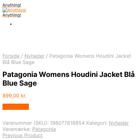
Anything!
Anything!
Forside
/
Nyheder
/
Patagonia Womens Houdini Jacket
Blå Blue Sage
Patagonia Womens Houdini Jacket Blå
Blue Sage
899,00
kr.
Bedste Pris
Varenummer (SKU):
198077818854
Kategori:
Nyheder
Varemærke:
Patagonia
Previous Product