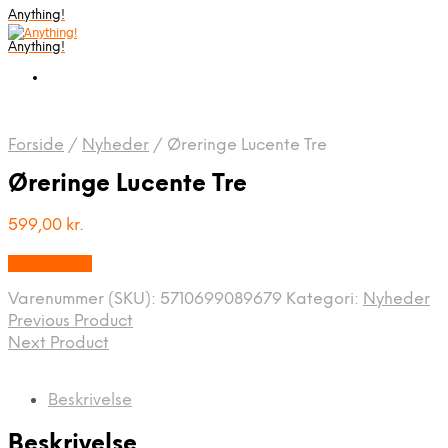
Anything!
Anything!
Forside
/
Nyheder
/
Øreringe Lucente Tre
Øreringe Lucente Tre
599,00
kr.
Bedste Pris
Varenummer (SKU):
5710699089679
Kategori:
Nyheder
Previous Product
Next Product
Beskrivelse
Beskrivelse