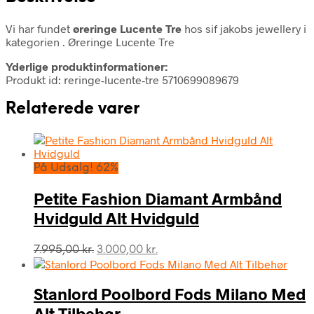
Vi har fundet
øreringe Lucente Tre
hos sif jakobs jewellery i
kategorien
. Øreringe Lucente Tre
Yderlige produktinformationer:
Produkt id: reringe-lucente-tre 5710699089679
Relaterede varer
På Udsalg! 62%
Petite Fashion Diamant Armbånd
Hvidguld Alt Hvidguld
Den
Den
7.995,00
kr.
3.000,00
kr.
oprindelige
aktuelle
pris
pris
var:
er:
Stanlord Poolbord Fods Milano Med
7.995,00 kr..
3.000,00 kr..
Alt Tilbehør