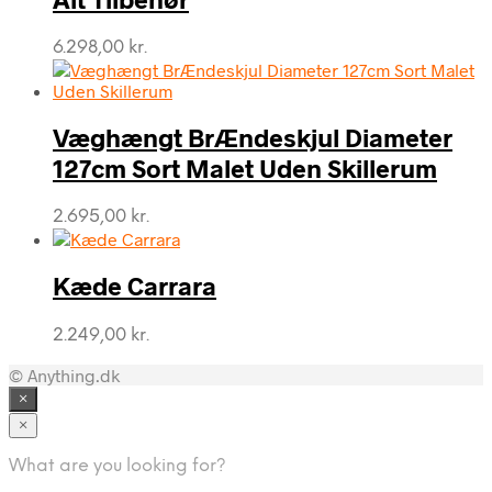
6.298,00
kr.
Væghængt BrÆndeskjul Diameter
127cm Sort Malet Uden Skillerum
2.695,00
kr.
Kæde Carrara
2.249,00
kr.
© Anything.dk
×
×
What are you looking for?