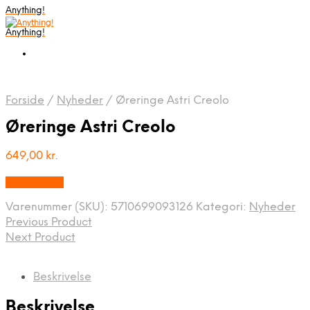
Anything!
Anything!
Forside
/
Nyheder
/
Øreringe Astri Creolo
Øreringe Astri Creolo
649,00
kr.
Bedste Pris
Varenummer (SKU):
5710699093126
Kategori:
Nyheder
Previous Product
Next Product
Beskrivelse
Beskrivelse