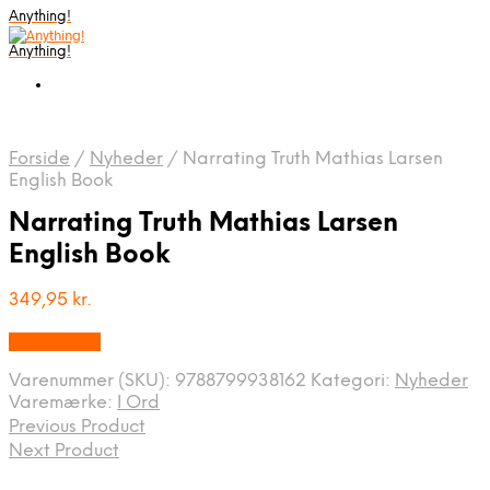
Anything!
Anything!
Forside
/
Nyheder
/
Narrating Truth Mathias Larsen
English Book
Narrating Truth Mathias Larsen
English Book
349,95
kr.
Bedste Pris
Varenummer (SKU):
9788799938162
Kategori:
Nyheder
Varemærke:
I Ord
Previous Product
Next Product