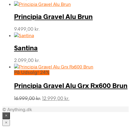
Principia Gravel Alu Brun
9.499,00
kr.
Santina
2.099,00
kr.
På Udsalg! 24%
Principia Gravel Alu Grx Rx600 Brun
Den
Den
16.999,00
kr.
12.999,00
kr.
oprindelige
aktuelle
© Anything.dk
pris
pris
var:
er:
×
16.999,00 kr..
12.999,00 kr..
×