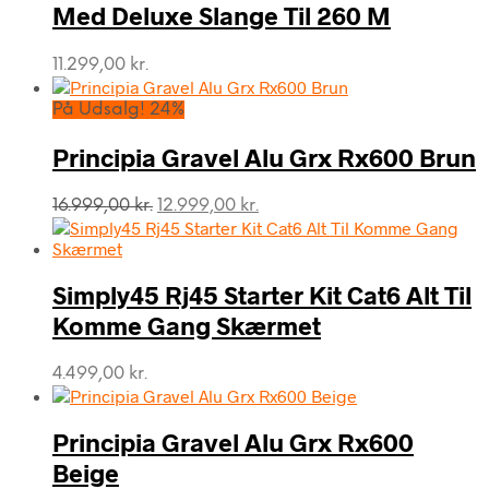
Med Deluxe Slange Til 260 M
11.299,00
kr.
På Udsalg! 24%
Principia Gravel Alu Grx Rx600 Brun
Den
Den
16.999,00
kr.
12.999,00
kr.
oprindelige
aktuelle
pris
pris
var:
er:
Simply45 Rj45 Starter Kit Cat6 Alt Til
16.999,00 kr..
12.999,00 kr..
Komme Gang Skærmet
4.499,00
kr.
Principia Gravel Alu Grx Rx600
Beige