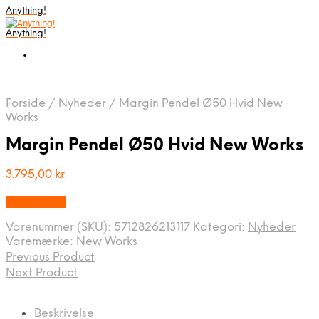
Anything!
Anything!
Forside
/
Nyheder
/
Margin Pendel Ø50 Hvid New
Works
Margin Pendel Ø50 Hvid New Works
3.795,00
kr.
Bedste Pris
Varenummer (SKU):
5712826213117
Kategori:
Nyheder
Varemærke:
New Works
Previous Product
Next Product
Beskrivelse