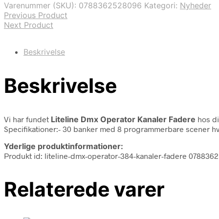
Varenummer (SKU):
0788362528096
Kategori:
Nyheder
Previous Product
Next Product
Beskrivelse
Beskrivelse
Vi har fundet
Liteline Dmx Operator Kanaler Fadere
hos di
Specifikationer:- 30 banker med 8 programmerbare scener hv
Yderlige produktinformationer:
Produkt id: liteline-dmx-operator-384-kanaler-fadere 07883
Relaterede varer