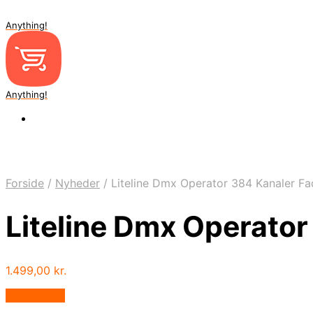
Anything!
Anything!
Forside
/
Nyheder
/
Liteline Dmx Operator 384 Kanaler Fa
Liteline Dmx Operator
1.499,00
kr.
Bedste Pris