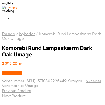
Anything!
Anything!
Forside
/
Nyheder
/
Komorebi Rund Lampeskærm Dark
Oak Umage
Komorebi Rund Lampeskærm Dark
Oak Umage
3.299,00
kr.
Bedste Pris
Varenummer (SKU):
5710302225449
Kategori:
Nyheder
Varemærke:
Umage
Previous Product
Next Product