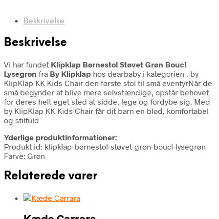
Beskrivelse
Beskrivelse
Vi har fundet
Klipklap Børnestol Støvet Grøn Boucl
Lysegrøn
fra
By Klipklap
hos dearbaby i kategorien
. by
KlipKlap KK Kids Chair den første stol til små eventyrNår de
små begynder at blive mere selvstændige, opstår behovet
for deres helt eget sted at sidde, lege og fordybe sig. Med
by KlipKlap KK Kids Chair får dit barn en blød, komfortabel
og stilfuld
Yderlige produktinformationer:
Produkt id: klipklap-børnestol-støvet-grøn-boucl-lysegrøn
Farve: Grøn
Relaterede varer
Kæde Carrara