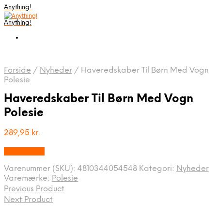
Anything!
Anything!
Forside
/
Nyheder
/
Haveredskaber Til Børn Med Vogn
Polesie
Haveredskaber Til Børn Med Vogn
Polesie
289,95
kr.
Bedste Pris
Varenummer (SKU):
4810344054548
Kategori:
Nyheder
Varemærke:
Polesie
Previous Product
Next Product