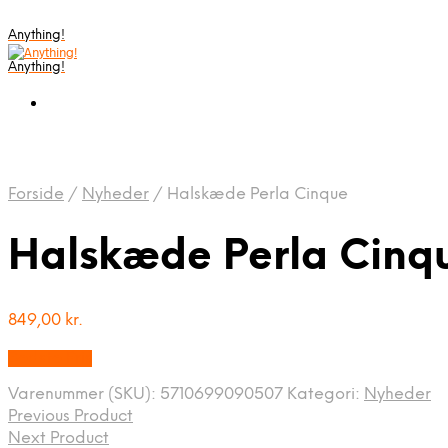
Anything!
Anything!
Forside
/
Nyheder
/
Halskæde Perla Cinque
Halskæde Perla Cinq
849,00
kr.
Bedste Pris
Varenummer (SKU):
5710699090507
Kategori:
Nyheder
Previous Product
Next Product