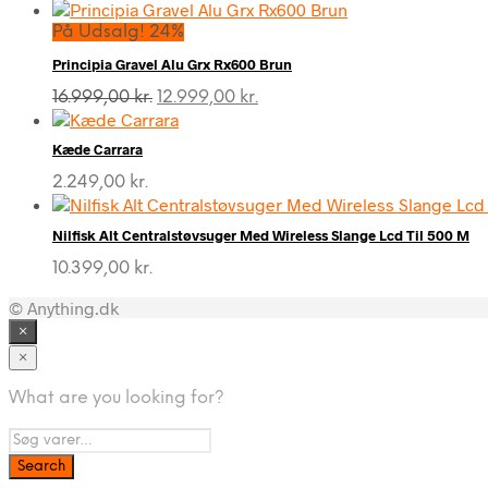
På Udsalg! 24%
Principia Gravel Alu Grx Rx600 Brun
Den
Den
16.999,00
kr.
12.999,00
kr.
oprindelige
aktuelle
pris
pris
Kæde Carrara
var:
er:
16.999,00 kr..
12.999,00 kr..
2.249,00
kr.
Nilfisk Alt Centralstøvsuger Med Wireless Slange Lcd Til 500 M
10.399,00
kr.
© Anything.dk
×
×
What are you looking for?