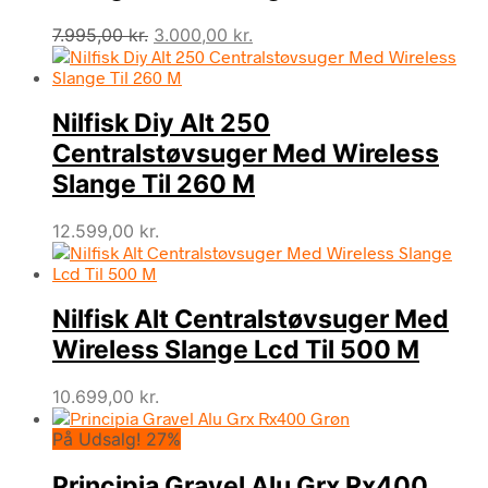
Den
Den
7.995,00
kr.
3.000,00
kr.
oprindelige
aktuelle
pris
pris
var:
er:
Nilfisk Diy Alt 250
7.995,00 kr..
3.000,00 kr..
Centralstøvsuger Med Wireless
Slange Til 260 M
12.599,00
kr.
Nilfisk Alt Centralstøvsuger Med
Wireless Slange Lcd Til 500 M
10.699,00
kr.
På Udsalg! 27%
Principia Gravel Alu Grx Rx400