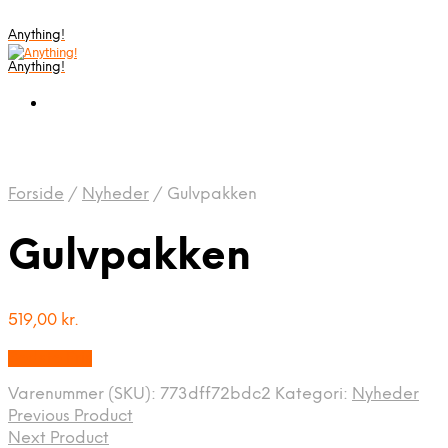
Anything!
Anything!
Forside
/
Nyheder
/
Gulvpakken
Gulvpakken
519,00
kr.
Bedste Pris
Varenummer (SKU):
773dff72bdc2
Kategori:
Nyheder
Previous Product
Next Product