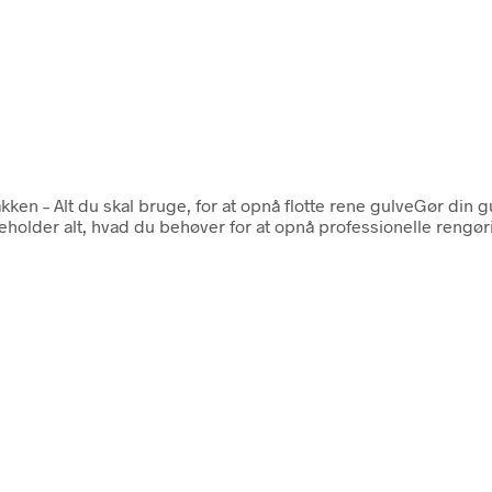
akken – Alt du skal bruge, for at opnå flotte rene gulveGør d
deholder alt, hvad du behøver for at opnå professionelle rengø