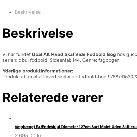
Beskrivelse
Beskrivelse
Vi har fundet
Goal Alt Hvad Skal Vide Fodbold Bog
hos gucc
serien: dbu, fodbold. Sideantal: 144. Genre: fagbøger
Yderlige produktinformationer:
Produkt id: goal-alt-hvad-skal-vide-fodbold-bog 9788741530
Relaterede varer
Væghængt BrÆndeskjul Diameter 127cm Sort Malet Uden Skiller
2.695,00
kr.