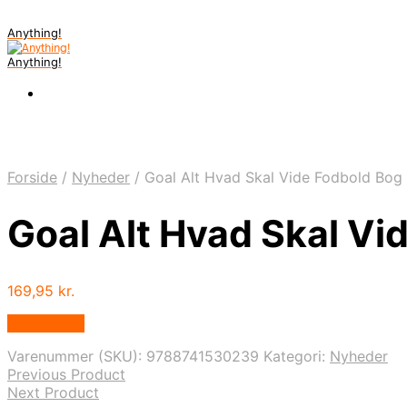
Anything!
Anything!
Forside
/
Nyheder
/
Goal Alt Hvad Skal Vide Fodbold Bog
Goal Alt Hvad Skal Vi
169,95
kr.
Bedste Pris
Varenummer (SKU):
9788741530239
Kategori:
Nyheder
Previous Product
Next Product