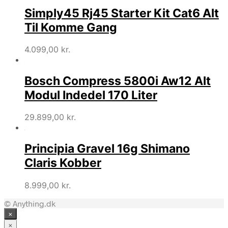
Simply45 Rj45 Starter Kit Cat6 Alt
Til Komme Gang
4.099,00
kr.
Bosch Compress 5800i Aw12 Alt
Modul Indedel 170 Liter
29.899,00
kr.
Principia Gravel 16g Shimano
Claris Kobber
8.999,00
kr.
© Anything.dk
×
×