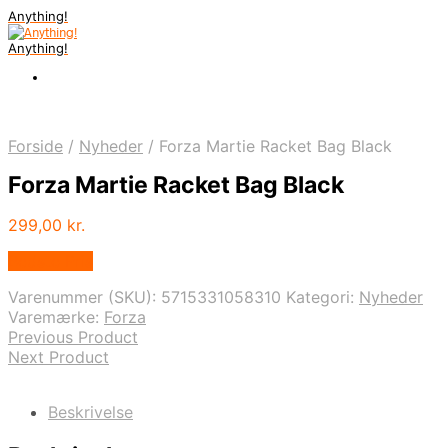
Anything!
Anything!
Forside
/
Nyheder
/
Forza Martie Racket Bag Black
Forza Martie Racket Bag Black
299,00
kr.
Bedste Pris
Varenummer (SKU):
5715331058310
Kategori:
Nyheder
Varemærke:
Forza
Previous Product
Next Product
Beskrivelse