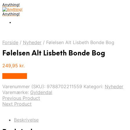
Anything!
Anything!
Forside
/
Nyheder
/
Følelsen Alt Lisbeth Bonde Bog
Følelsen Alt Lisbeth Bonde Bog
249,95
kr.
Bedste Pris
Varenummer (SKU):
9788702211559
Kategori:
Nyheder
Varemærke:
Gyldendal
Previous Product
Next Product
Beskrivelse