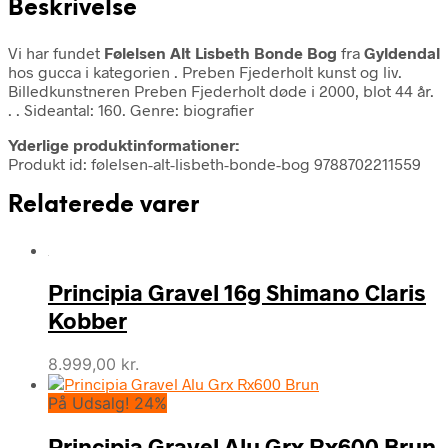
Beskrivelse
Vi har fundet
Følelsen Alt Lisbeth Bonde Bog
fra
Gyldendal
hos gucca i kategorien
. Preben Fjederholt kunst og liv.
Billedkunstneren Preben Fjederholt døde i 2000, blot 44 år.
. . Sideantal: 160. Genre: biografier
Yderlige produktinformationer:
Produkt id: følelsen-alt-lisbeth-bonde-bog 9788702211559
Relaterede varer
Principia Gravel 16g Shimano Claris
Kobber
8.999,00
kr.
På Udsalg! 24%
Principia Gravel Alu Grx Rx600 Brun