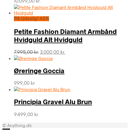
10.099,00
kr.
På Udsalg! 62%
Petite Fashion Diamant Armbånd
Hvidguld Alt Hvidguld
Den
Den
7.995,00
kr.
3.000,00
kr.
oprindelige
aktuelle
pris
pris
var:
er:
Øreringe Goccia
7.995,00 kr..
3.000,00 kr..
999,00
kr.
Principia Gravel Alu Brun
9.499,00
kr.
© Anything.dk