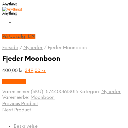
Anything!
Anything!
På Udsalg! 13%
Forside
/
Nyheder
/
Fjeder Moonboon
Fjeder Moonboon
Den
Den
400,00
kr.
349,00
kr.
oprindelige
aktuelle
Bedste Pris
pris
pris
var:
er:
Varenummer (SKU):
5744001613016
Kategori:
Nyheder
400,00 kr..
349,00 kr..
Varemærke:
Moonboon
Previous Product
Next Product
Beskrivelse